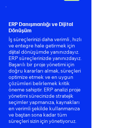
ERP Danışmanlığı ve Dijital
Dönüşüm
İş süreçlerinizi daha verimli , hızlı
ve entegre hale getirmek için
dijital dönüşümde yanınızdayız.
ERP süreçlerinizde yanınızdayız.
Başarılı bir proje yönetimi için
doğru kararları almak, süreçleri
optimize etmek ve en uygun
çözümleri belirlemek kritik
öneme sahiptir. ERP analizi proje
yönetimi sürecinizde stratejik
seçimler yapmanıza, kaynakları
en verimli şekilde kullanmanıza
ve baştan sona kadar tüm
süreçleri sizin için yönetiyoruz.