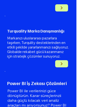
Turquality Marka Danışmanlığı
Markanızı uluslararası pazarlara
taşırken, Turqulity desteklerinden en
etkili şekilde yararlanmanızı sağlıyoruz.
Globalde rekabet gücü kazanmanız
için stratejik çözümler sunuyoruz.
Power BI İş Zekası Çözümleri
Power BI ile verilerinizi güce
dönüştürün. Karar süreçlerinzii
daha güçlü kılacak veri analiz
araçları mı arıyorsunuz? Power BI