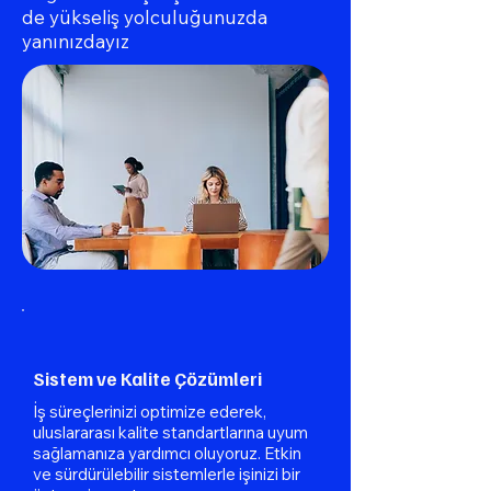
de yükseliş yolculuğunuzda
yanınızdayız
Sistem ve Kalite Çözümleri
İş süreçlerinizi optimize ederek,
uluslararası kalite standartlarına uyum
sağlamanıza yardımcı oluyoruz. Etkin
ve sürdürülebilir sistemlerle işinizi bir