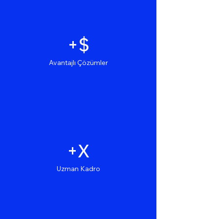
+$
Avantajlı Çözümler
+X
Uzman Kadro