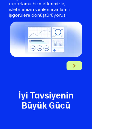
raporlama hizmetlerimizle,
işletmenizin verilerini anlamlı
işgörülere dönüştürüyoruz.
İyi Tavsiyenin
Büyük Gücü