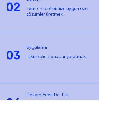
02
Temel hedeflerinize uygun özel
çözümler üretmek
Uygulama
03
Etkili, kalıcı sonuçlar yaratmak
Devam Eden Destek
04
Gerektiğinde izleme ve destek
sağlama