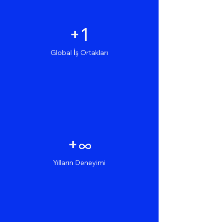
+1
Global İş Ortakları
+∞
Yılların Deneyimi