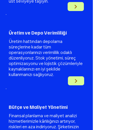
üst seviyeye taşıyın.
Üretim ve Depo Verimliliği
Üretim hattından depolama
süreçlerine kadar tüm
operasyonlarınızı verimlilik odaklı
düzenliyoruz. Stok yönetimi, süreç
optimizasyonu ve lojistik çözümleriyle
kaynaklarınızı en iyi şekilde
kullanmanızı sağlıyoruz.
Bütçe ve Maliyet Yönetimi
Finansal planlama ve maliyet analizi
hizmetlerimizle kârlılığınızı artırıyor,
riskleri en aza indiriyoruz. Şirketinizin