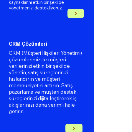
kaynaklarını etkin bir şekilde
yönetmenizi destekliyoruz.
CRM Çözümleri
CRM (Müşteri İlişkileri Yönetimi)
çözümlerimiz ile müşteri
verilerinizi etkin bir şekilde
yönetin, satış süreçlerinizi
hızlandırın ve müşteri
memnuniyetini artırın. Satış
pazarlama ve müşteri destek
süreçlerinizi dijitalleştirerek iş
akışlarınızı daha verimli hale
getirin.